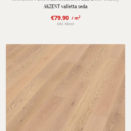
AKZENT valletta seda
JETZT BESTPREIS ANFRAGEN
€
79.90
2
/ m
Original
Current
inkl. Mwst
price
price
was:
is:
€99.60.
€79.90.