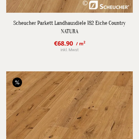
DETAILS
Scheucher Parkett Landhausdiele 182 Eiche Country
NATURA
JETZT BESTPREIS ANFRAGEN
€
68.90
2
/ m
Original
Current
inkl. Mwst
price
price
was:
is:
€93.60.
€68.90.