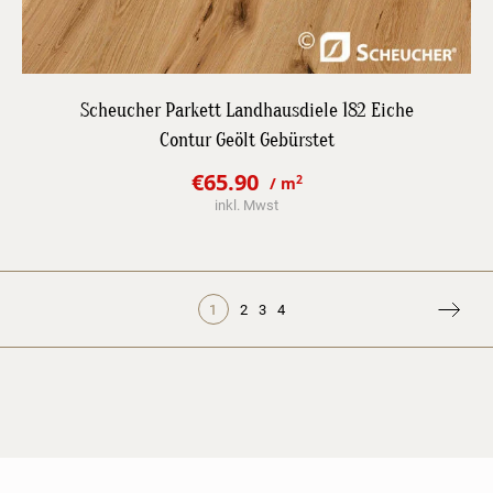
DETAILS
Scheucher Parkett Landhausdiele 182 Eiche
Contur Geölt Gebürstet
JETZT BESTPREIS ANFRAGEN
€
65.90
2
/ m
Original
Current
inkl. Mwst
price
price
was:
is:
€89.90.
€65.90.
2
3
4
1