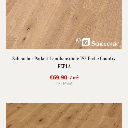
DETAILS
Scheucher Parkett Landhausdiele 182 Eiche Country
PERLA
JETZT BESTPREIS ANFRAGEN
€
69.90
2
/ m
Original
Current
inkl. Mwst
price
price
was:
is:
€97.20.
€69.90.