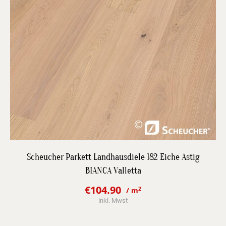
DETAILS
Scheucher Parkett Landhausdiele 182 Eiche Astig
BIANCA Valletta
JETZT BESTPREIS ANFRAGEN
€
104.90
2
/ m
Original
Current
inkl. Mwst
price
price