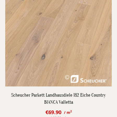
DETAILS
Scheucher Parkett Landhausdiele 182 Eiche Country
BIANCA Valletta
JETZT BESTPREIS ANFRAGEN
€
69.90
2
/ m