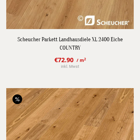
DETAILS
Scheucher Parkett Landhausdiele XL 2400 Eiche
COUNTRY
JETZT BESTPREIS ANFRAGEN
€
72.90
2
/ m
Original
Current
inkl. Mwst
price
price
was:
is:
€103.10.
€72.90.