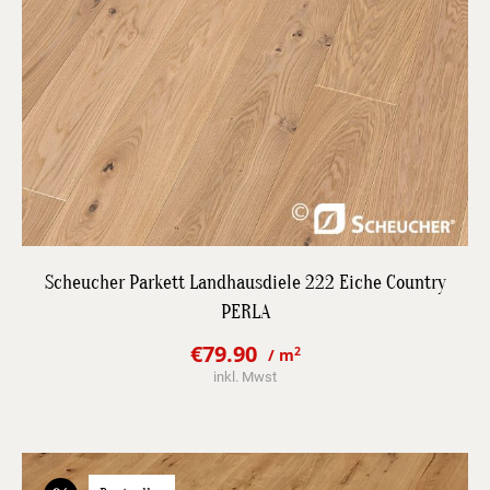
DETAILS
Scheucher Parkett Landhausdiele 222 Eiche Country
PERLA
JETZT BESTPREIS ANFRAGEN
€
79.90
2
/ m
Original
Current
inkl. Mwst
price
price
was:
is:
€106.89.
€79.90.