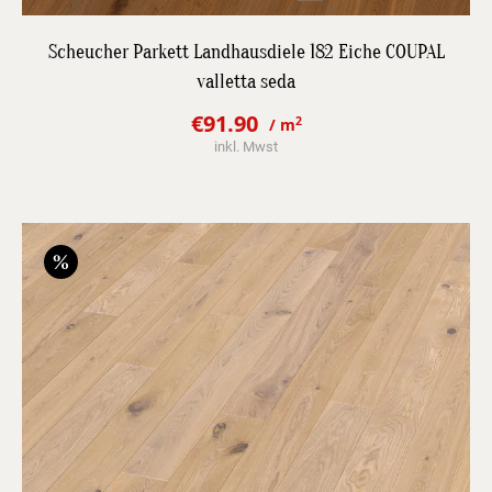
DETAILS
Scheucher Parkett Landhausdiele 182 Eiche COUPAL
valletta seda
JETZT BESTPREIS ANFRAGEN
€
91.90
2
/ m
Original
Current
inkl. Mwst
price
price
was:
is:
€107.80.
€91.90.