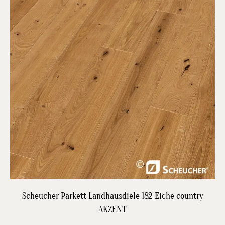
DETAILS
Scheucher Parkett Landhausdiele 182 Eiche country
AKZENT
JETZT BESTPREIS ANFRAGEN