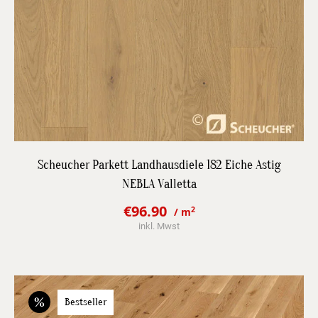
DETAILS
Scheucher Parkett Landhausdiele 182 Eiche Astig
NEBLA Valletta
JETZT BESTPREIS ANFRAGEN
€
96.90
2
/ m
Original
Current
inkl. Mwst
price
price
was:
is:
€112.30.
€96.90.
Bestseller