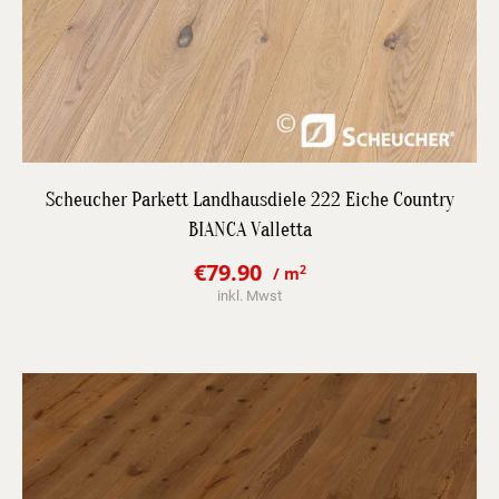
DETAILS
Scheucher Parkett Landhausdiele 222 Eiche Country
BIANCA Valletta
JETZT BESTPREIS ANFRAGEN
€
79.90
2
/ m
Original
Current
inkl. Mwst
price
price
was:
is:
€106.80.
€79.90.