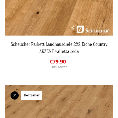
DETAILS
Scheucher Parkett Landhausdiele 222 Eiche Country
AKZENT valletta seda
JETZT BESTPREIS ANFRAGEN
Original
Current
€
79.90
inkl. Mwst
price
price
was:
is:
€99.60.
€79.90.
Bestseller