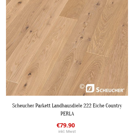
DETAILS
Scheucher Parkett Landhausdiele 222 Eiche Country
PERLA
JETZT BESTPREIS ANFRAGEN
Original
Current
€
79.90
inkl. Mwst
price
price