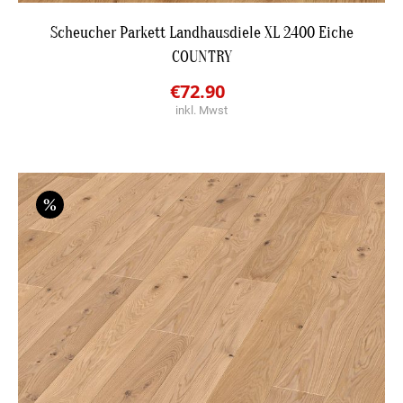
DETAILS
Scheucher Parkett Landhausdiele XL 2400 Eiche
COUNTRY
JETZT BESTPREIS ANFRAGEN
Original
Current
€
72.90
inkl. Mwst
price
price
was:
is:
€103.10.
€72.90.