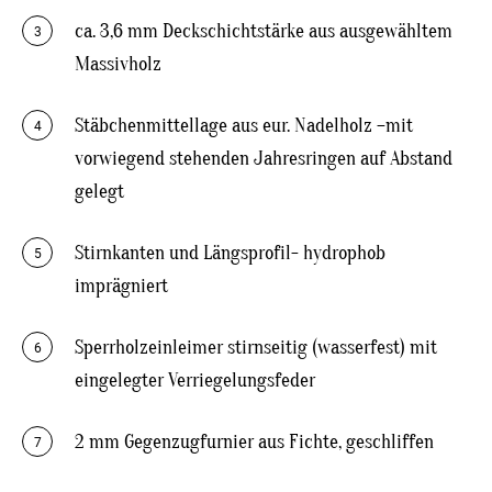
ca. 3,6 mm Deckschichtstärke aus ausgewähltem
3
Massivholz
Stäbchenmittellage aus eur. Nadelholz –mit
4
vorwiegend stehenden Jahresringen auf Abstand
gelegt
Stirnkanten und Längsprofil- hydrophob
5
imprägniert
Sperrholzeinleimer stirnseitig (wasserfest) mit
6
eingelegter Verriegelungsfeder
2 mm Gegenzugfurnier aus Fichte, geschliffen
7