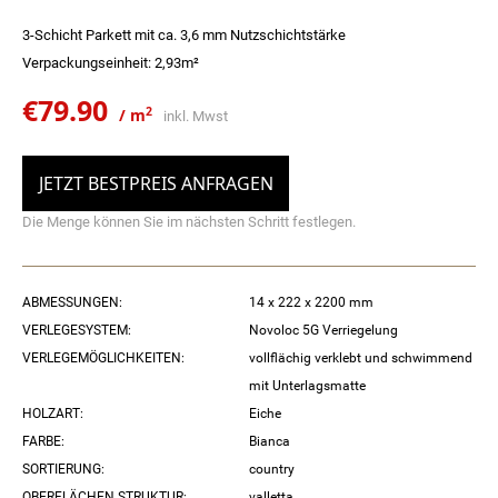
3-Schicht Parkett mit ca. 3,6 mm Nutzschichtstärke
Verpackungseinheit: 2,93m²
€
79.90
2
/ m
inkl. Mwst
Original
Current
price
price
JETZT BESTPREIS ANFRAGEN
was:
is:
Die Menge können Sie im nächsten Schritt festlegen.
€106.80.
€79.90.
ABMESSUNGEN:
14 x 222 x 2200 mm
VERLEGESYSTEM:
Novoloc 5G Verriegelung
VERLEGEMÖGLICHKEITEN:
vollflächig verklebt und schwimmend
mit Unterlagsmatte
HOLZART:
Eiche
FARBE:
Bianca
SORTIERUNG:
country
OBERFLÄCHEN STRUKTUR:
valletta