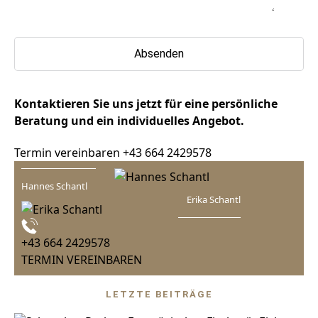
Please
leave
this
field
empty.
Kontaktieren Sie uns jetzt für eine persönliche
Beratung und ein individuelles Angebot.
Termin vereinbaren
+43 664 2429578
Hannes Schantl
Erika Schantl
+43 664 2429578
TERMIN VEREINBAREN
LETZTE BEITRÄGE