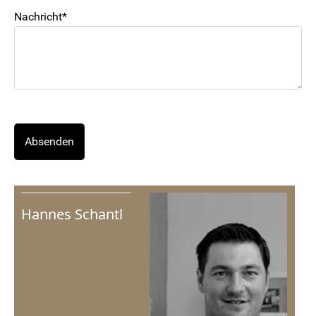
Nachricht*
Please
leave
this
field
empty.
Hannes Schantl