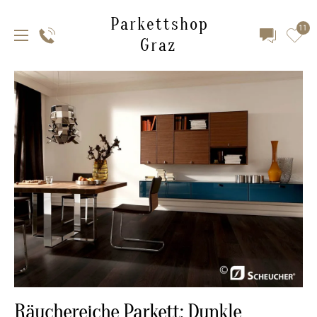
Parkettshop
11
Graz
Räuchereiche Parkett: Dunkle