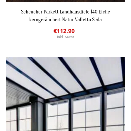
DETAILS
Scheucher Parkett Landhausdiele 140 Eiche
kerngeräuchert Natur Valletta Seda
JETZT BESTPREIS ANFRAGEN
Original
Current
€
112.90
inkl. Mwst
price
price
was:
is:
€113.10.
€112.90.