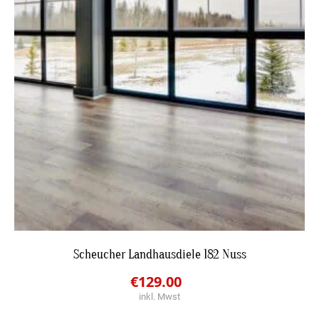
DETAILS
Scheucher Landhausdiele 182 Nuss
Original
Current
€
129.00
JETZT BESTPREIS ANFRAGEN
inkl. Mwst
price
price