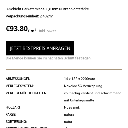
3-Schicht Parkett mit ca. 3,6 mm Nutzschichtstärke
Verpackungseinheit: 2,402m²
€
93.80
2
/ m
inkl. Mwst
JETZT BESTPREIS ANFRAGEN
Die Menge können Sie im nächsten Schritt festlegen.
ABMESSUNGEN:
14 x 182 x 2200mm
VERLEGESYSTEM:
Novoloc 5G Verriegelung
VERLEGEMÖGLICHKEITEN:
vollflächig verklebt und schwimmend
mit Unterlagsmatte
HOLZART:
Nuss ami.
FARBE:
natura
SORTIERUNG:
natur