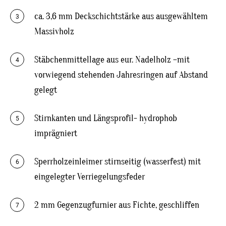
ca. 3,6 mm Deckschichtstärke aus ausgewähltem
3
Massivholz
Stäbchenmittellage aus eur. Nadelholz –mit
4
vorwiegend stehenden Jahresringen auf Abstand
gelegt
Stirnkanten und Längsprofil- hydrophob
5
imprägniert
Sperrholzeinleimer stirnseitig (wasserfest) mit
6
eingelegter Verriegelungsfeder
2 mm Gegenzugfurnier aus Fichte, geschliffen
7