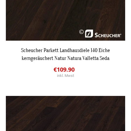
DETAILS
Scheucher Parkett Landhausdiele 140 Eiche
kerngeräuchert Natur Natura Valletta Seda
JETZT BESTPREIS ANFRAGEN
Original
Current
€
109.90
inkl. Mwst
price
price
was:
is:
€123.90.
€109.90.