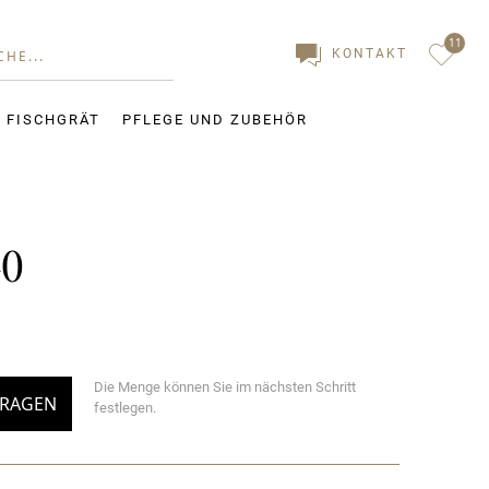
11
KONTAKT
. FISCHGRÄT
PFLEGE UND ZUBEHÖR
40
Die Menge können Sie im nächsten Schritt
FRAGEN
festlegen.