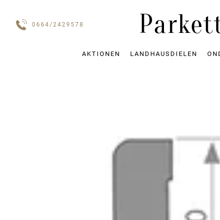
Parket
0664/2429578
AKTIONEN
LANDHAUSDIELEN
ON