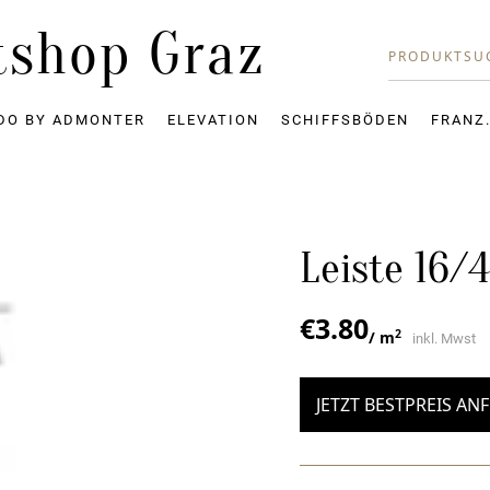
tshop Graz
DO BY ADMONTER
ELEVATION
SCHIFFSBÖDEN
FRANZ
Leiste 16/
€
3.80
2
/ m
inkl. Mwst
JETZT BESTPREIS AN