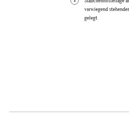
Stäbchenmittellage au
4
vorwiegend stehenden
gelegt