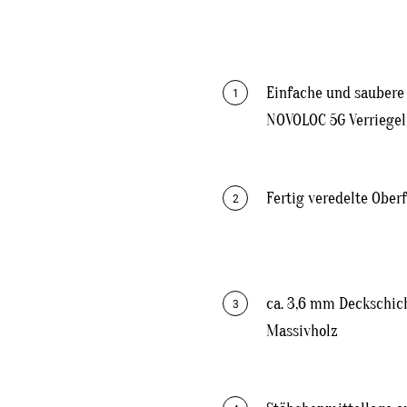
Einfache und saubere
1
NOVOLOC 5G Verriege
Fertig veredelte Ober
2
ca. 3,6 mm Deckschic
3
Massivholz