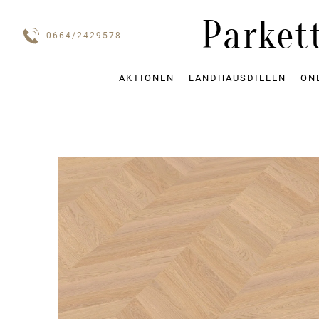
Parket
0664/2429578
AKTIONEN
LANDHAUSDIELEN
ON