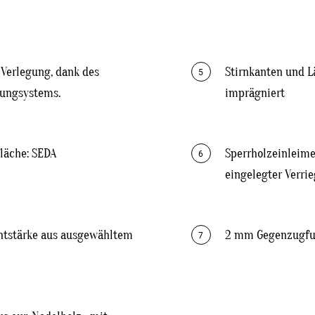
 Verlegung, dank des
Stirnkanten und L
5
lungsystems.
imprägniert
fläche: SEDA
Sperrholzeinleimer
6
eingelegter Verri
htstärke aus ausgewähltem
2 mm Gegenzugfurn
7