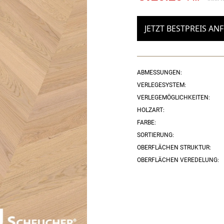
Original
Current
price
price
JETZT BESTPREIS AN
was:
is:
€158.90.
€120.20.
ABMESSUNGEN:
VERLEGESYSTEM:
VERLEGEMÖGLICHKEITEN:
HOLZART:
FARBE:
SORTIERUNG:
OBERFLÄCHEN STRUKTUR:
OBERFLÄCHEN VEREDELUNG: