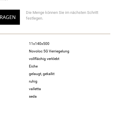
Die Menge können Sie im nächsten Schritt
FRAGEN
festlegen.
11x140x500
Novoloc 5G Verriegelung
vollflächig verklebt
Eiche
gelaugt, gekalkt
ruhig
valletta
seda