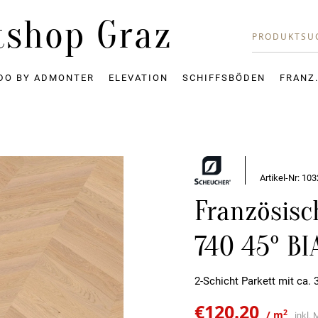
tshop Graz
DO BY ADMONTER
ELEVATION
SCHIFFSBÖDEN
FRANZ
Artikel-Nr: 1
Französisc
740 45° B
2-Schicht Parkett mit ca
€
120.20
2
/ m
inkl.