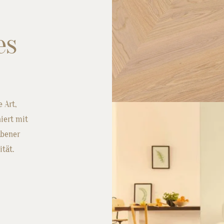
es
 Art,
iert mit
obener
tät.