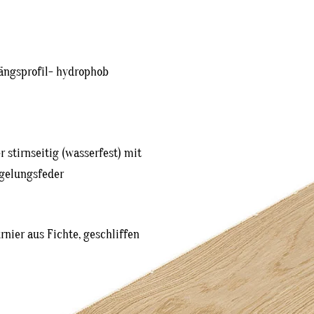
ängsprofil- hydrophob
 stirnseitig (wasserfest) mit
egelungsfeder
ier aus Fichte, geschliffen