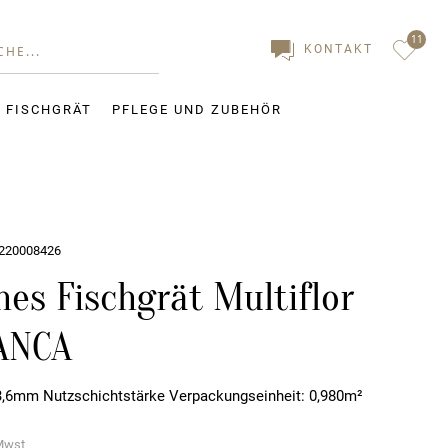
11
KONTAKT
. FISCHGRÄT
PFLEGE UND ZUBEHÖR
03220008426
hes Fischgrät Multiflor
IANCA
. 3,6mm Nutzschichtstärke Verpackungseinheit: 0,980m²
 Mwst